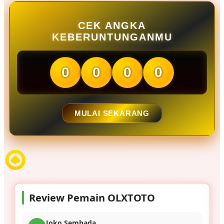
CEK ANGKA
KEBERUNTUNGANMU
0
0
0
0
MULAI SEKARANG
Review Pemain OLXTOTO
Joko Sembada