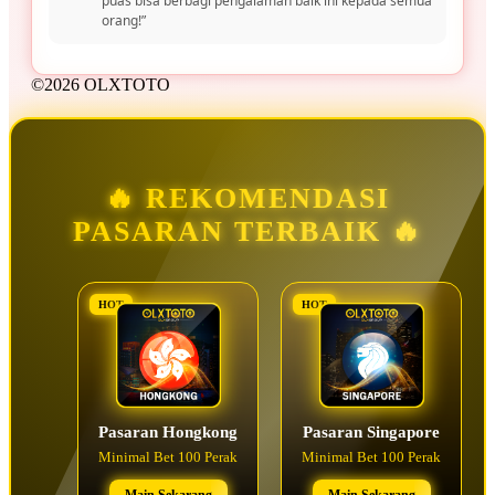
puas bisa berbagi pengalaman baik ini kepada semua
orang!”
©2026 OLXTOTO
🔥 REKOMENDASI
PASARAN TERBAIK 🔥
HOT
HOT
Pasaran Hongkong
Pasaran Singapore
Minimal Bet 100 Perak
Minimal Bet 100 Perak
Main Sekarang
Main Sekarang