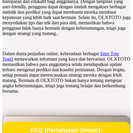
transparan dan edukatif bagi anggotanya. Dengan tampilan yang
user-friendly, pengguna dapat dengan mudah mengakses berbagai
statistik dan prediksi yang dapat membantu mereka membuat
keputusan yang lebih baik saat bermain. Selain itu, OLXTOTO juga
menyediakan tips dan trik dari para ahli, memastikan bahwa
pengguna tidak hanya bermain dengan keberuntungan, tetapi juga
dengan strategi yang matang..
Dalam dunia perjudian online, keberadaan berbagai
Situs Toto
Togel
menawarkan informasi yang kaya dan bervariasi. OLXTOTO
memastikan bahwa para anggotanya selalu mendapatkan update
terbaru mengenai prediksi dan kondisi permainan. Dengan begitu,
setiap pemain dapat merencanakan strategi mereka dengan lebih
matang. Bermain di OLXTOTO bukan hanya tentang mengejar
angka keberuntungan, tetapi juga tentang belajar dan berkembang
bersama.
FAQ (Pertanyaan Umum):