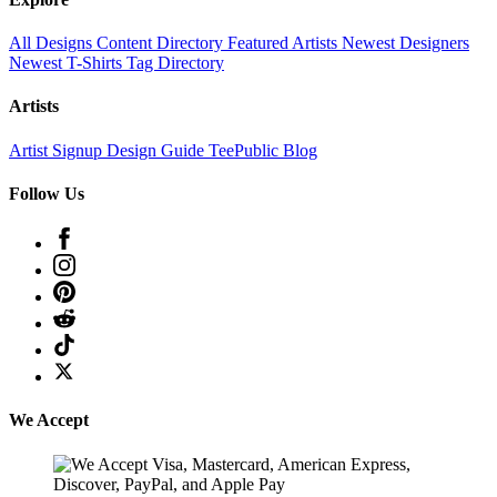
All Designs
Content Directory
Featured Artists
Newest Designers
Newest T-Shirts
Tag Directory
Artists
Artist Signup
Design Guide
TeePublic Blog
Follow Us
We Accept