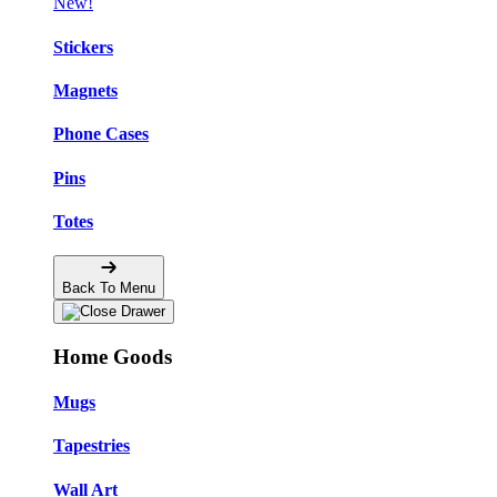
New!
Stickers
Magnets
Phone Cases
Pins
Totes
Back To Menu
Home Goods
Mugs
Tapestries
Wall Art