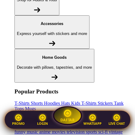
Accessories
Express yourself with stickers and more
Home Goods
Decorate with pillows, tapestries, and more
Popular Products
T-Shirts
Shorts
Hoodies
Hats
Kids T-Shirts
Stickers
Tank
Tops
Mugs
DAFTAR
Browse All Topics
PROMO
LOGIN
WHATSAPP
LIVE CHAT
funny
music
anime
movies
television
sports
sci-fi
vintage